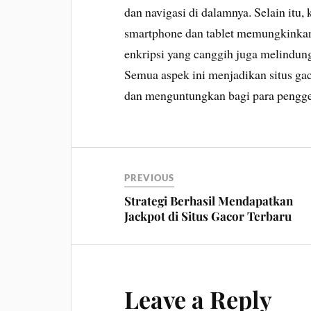
dan navigasi di dalamnya. Selain itu,
smartphone dan tablet memungkinkan 
enkripsi yang canggih juga melindung
Semua aspek ini menjadikan situs gac
dan menguntungkan bagi para pengge
PREVIOUS
Strategi Berhasil Mendapatkan
Jackpot di Situs Gacor Terbaru
Leave a Reply