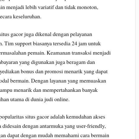
 menjadi lebih variatif dan tidak monoton,
ecara keseluruhan.
situs gacor juga dikenal dengan pelayanan
. Tim support biasanya tersedia 24 jam untuk
ermasalahan pemain. Keamanan transaksi menjadi
mbayaran yang digunakan juga beragam dan
nyediakan bonus dan promosi menarik yang dapat
odal bermain. Dengan layanan yang memuaskan
r mampu menarik dan mempertahankan banyak
han utama di dunia judi online.
popularitas situs gacor adalah kemudahan akses
a didesain dengan antarmuka yang user-friendly,
ngan dapat dengan mudah memahami cara bermain