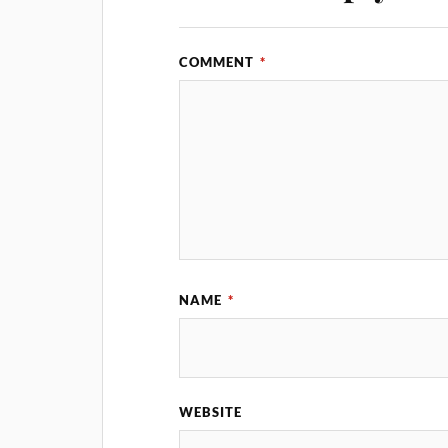
COMMENT
*
NAME
*
WEBSITE