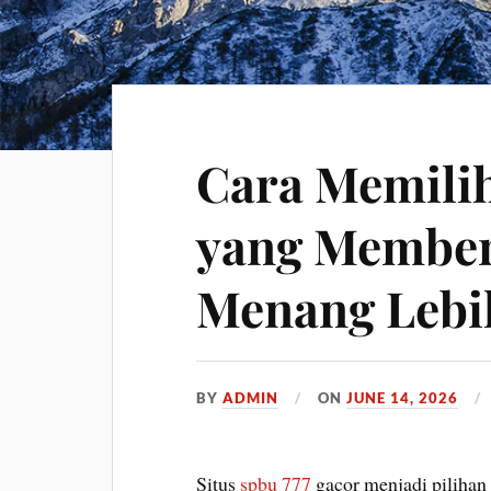
Cara Memilih
yang Member
Menang Lebi
BY
ADMIN
ON
JUNE 14, 2026
Situs
spbu 777
gacor menjadi pilihan 