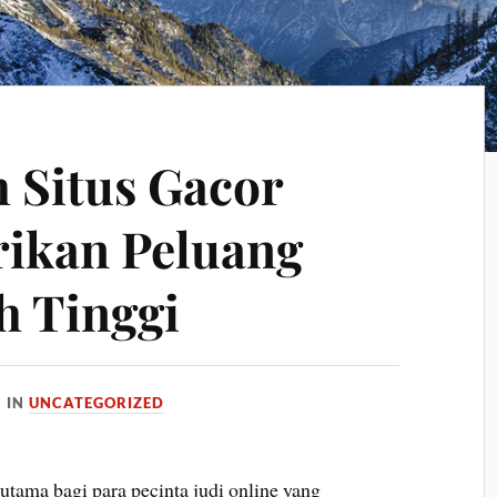
 Situs Gacor
ikan Peluang
h Tinggi
IN
UNCATEGORIZED
utama bagi para pecinta judi online yang