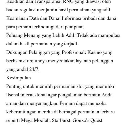
Keadilan dan Transparansi: RNG yang diawasi oleh
badan regulasi menjamin hasil permainan yang adil.
Keamanan Data dan Dana: Informasi pribadi dan dana
para pemain terlindungi dari penipuan.
Peluang Menang yang Lebih Adil: Tidak ada manipulasi
dalam hasil permainan yang terjadi.
Dukungan Pelanggan yang Profesional: Kasino yang
berlisensi umumnya menyediakan layanan pelanggan
yang andal 24/7.
Kesimpulan
Penting untuk memilih permainan slot yang memiliki
lisensi internasional agar pengalaman bermain Anda
aman dan menyenangkan. Pemain dapat mencoba
keberuntungan mereka di berbagai permainan terbaru
seperti Mega Moolah, Starburst, Gonzo’s Quest