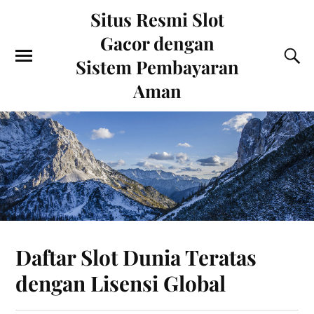
Situs Resmi Slot
Gacor dengan
Sistem Pembayaran
Aman
Daftar Slot Dunia Teratas
dengan Lisensi Global