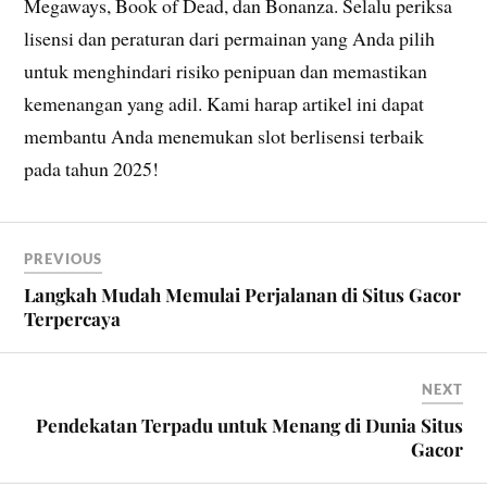
Megaways, Book of Dead, dan Bonanza. Selalu periksa
lisensi dan peraturan dari permainan yang Anda pilih
untuk menghindari risiko penipuan dan memastikan
kemenangan yang adil. Kami harap artikel ini dapat
membantu Anda menemukan slot berlisensi terbaik
pada tahun 2025!
PREVIOUS
Langkah Mudah Memulai Perjalanan di Situs Gacor
Terpercaya
NEXT
Pendekatan Terpadu untuk Menang di Dunia Situs
Gacor