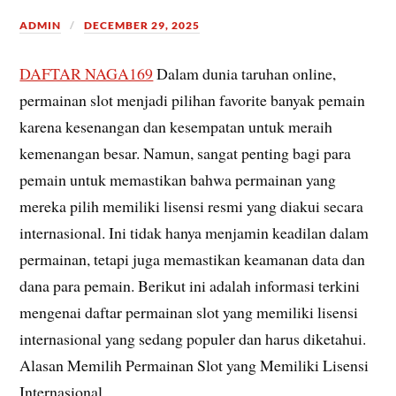
ADMIN
DECEMBER 29, 2025
DAFTAR NAGA169
Dalam dunia taruhan online,
permainan slot menjadi pilihan favorite banyak pemain
karena kesenangan dan kesempatan untuk meraih
kemenangan besar. Namun, sangat penting bagi para
pemain untuk memastikan bahwa permainan yang
mereka pilih memiliki lisensi resmi yang diakui secara
internasional. Ini tidak hanya menjamin keadilan dalam
permainan, tetapi juga memastikan keamanan data dan
dana para pemain. Berikut ini adalah informasi terkini
mengenai daftar permainan slot yang memiliki lisensi
internasional yang sedang populer dan harus diketahui.
Alasan Memilih Permainan Slot yang Memiliki Lisensi
Internasional