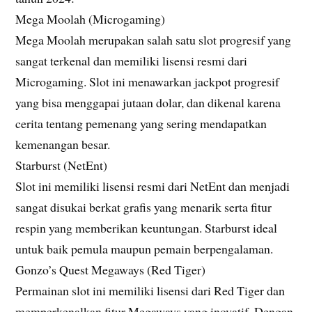
Mega Moolah (Microgaming)
Mega Moolah merupakan salah satu slot progresif yang
sangat terkenal dan memiliki lisensi resmi dari
Microgaming. Slot ini menawarkan jackpot progresif
yang bisa menggapai jutaan dolar, dan dikenal karena
cerita tentang pemenang yang sering mendapatkan
kemenangan besar.
Starburst (NetEnt)
Slot ini memiliki lisensi resmi dari NetEnt dan menjadi
sangat disukai berkat grafis yang menarik serta fitur
respin yang memberikan keuntungan. Starburst ideal
untuk baik pemula maupun pemain berpengalaman.
Gonzo’s Quest Megaways (Red Tiger)
Permainan slot ini memiliki lisensi dari Red Tiger dan
memperkenalkan fitur Megaways yang inovatif. Dengan