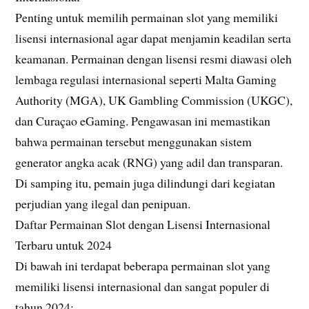
Penting untuk memilih permainan slot yang memiliki
lisensi internasional agar dapat menjamin keadilan serta
keamanan. Permainan dengan lisensi resmi diawasi oleh
lembaga regulasi internasional seperti Malta Gaming
Authority (MGA), UK Gambling Commission (UKGC),
dan Curaçao eGaming. Pengawasan ini memastikan
bahwa permainan tersebut menggunakan sistem
generator angka acak (RNG) yang adil dan transparan.
Di samping itu, pemain juga dilindungi dari kegiatan
perjudian yang ilegal dan penipuan.
Daftar Permainan Slot dengan Lisensi Internasional
Terbaru untuk 2024
Di bawah ini terdapat beberapa permainan slot yang
memiliki lisensi internasional dan sangat populer di
tahun 2024: