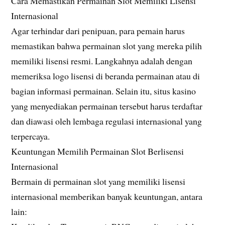
Cara Memastikan Permainan Slot Memiliki Lisensi
Internasional
Agar terhindar dari penipuan, para pemain harus
memastikan bahwa permainan slot yang mereka pilih
memiliki lisensi resmi. Langkahnya adalah dengan
memeriksa logo lisensi di beranda permainan atau di
bagian informasi permainan. Selain itu, situs kasino
yang menyediakan permainan tersebut harus terdaftar
dan diawasi oleh lembaga regulasi internasional yang
terpercaya.
Keuntungan Memilih Permainan Slot Berlisensi
Internasional
Bermain di permainan slot yang memiliki lisensi
internasional memberikan banyak keuntungan, antara
lain: