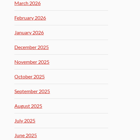
March 2026
February 2026
January 2026
December 2025
November 2025
October 2025
September 2025
August 2025
July 2025
June 2025