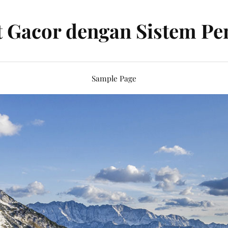
ot Gacor dengan Sistem 
Sample Page