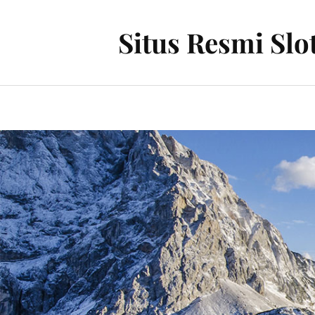
Situs Resmi Sl