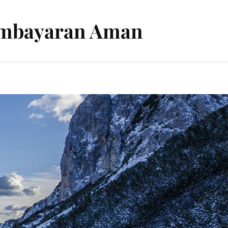
Pembayaran Aman