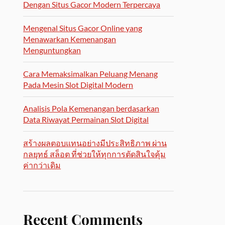
Dengan Situs Gacor Modern Terpercaya
Mengenal Situs Gacor Online yang
Menawarkan Kemenangan
Menguntungkan
Cara Memaksimalkan Peluang Menang
Pada Mesin Slot Digital Modern
Analisis Pola Kemenangan berdasarkan
Data Riwayat Permainan Slot Digital
สร้างผลตอบแทนอย่างมีประสิทธิภาพ ผ่าน
กลยุทธ์ สล็อต ที่ช่วยให้ทุกการตัดสินใจคุ้ม
ค่ากว่าเดิม
Recent Comments