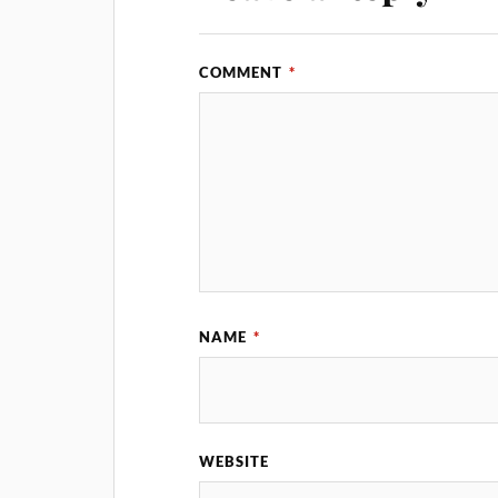
COMMENT
*
NAME
*
WEBSITE