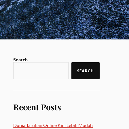
Search
SEARCH
Recent Posts
Dunia Taruhan Online Kini Lebih Mudah