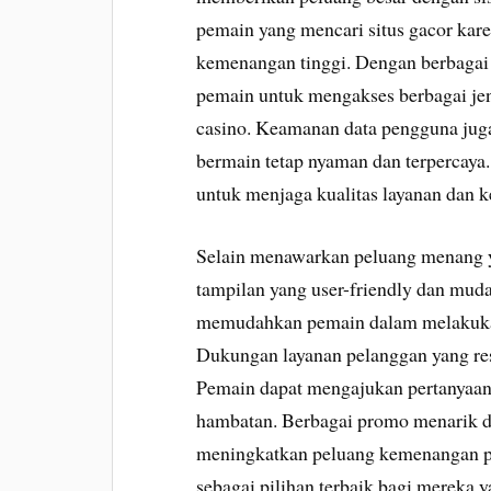
pemain yang mencari situs gacor kar
kemenangan tinggi. Dengan berbagai 
pemain untuk mengakses berbagai jenis
casino. Keamanan data pengguna juga
bermain tetap nyaman dan terpercaya.
untuk menjaga kualitas layanan dan 
Selain menawarkan peluang menang ya
tampilan yang user-friendly dan mud
memudahkan pemain dalam melakukan 
Dukungan layanan pelanggan yang resp
Pemain dapat mengajukan pertanyaan 
hambatan. Berbagai promo menarik d
meningkatkan peluang kemenangan pe
sebagai pilihan terbaik bagi mereka 