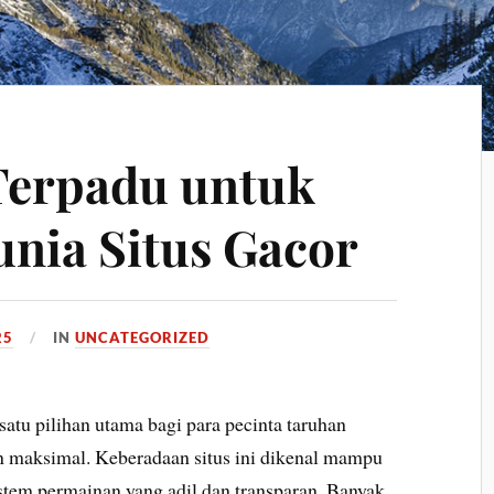
Terpadu untuk
nia Situs Gacor
25
IN
UNCATEGORIZED
satu pilihan utama bagi para pecinta taruhan
n maksimal. Keberadaan situs ini dikenal mampu
tem permainan yang adil dan transparan. Banyak