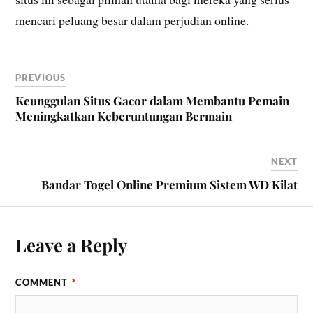
mencari peluang besar dalam perjudian online.
PREVIOUS
Keunggulan Situs Gacor dalam Membantu Pemain
Meningkatkan Keberuntungan Bermain
NEXT
Bandar Togel Online Premium Sistem WD Kilat
Leave a Reply
COMMENT
*