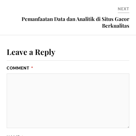
NEXT
Pemanfaatan Data dan Analitik di Situs Gacor
Berkualitas
Leave a Reply
COMMENT
*