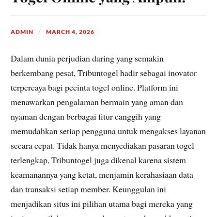
ADMIN
MARCH 4, 2026
Dalam dunia perjudian daring yang semakin
berkembang pesat, Tribuntogel hadir sebagai inovator
terpercaya bagi pecinta togel online. Platform ini
menawarkan pengalaman bermain yang aman dan
nyaman dengan berbagai fitur canggih yang
memudahkan setiap pengguna untuk mengakses layanan
secara cepat. Tidak hanya menyediakan pasaran togel
terlengkap, Tribuntogel juga dikenal karena sistem
keamanannya yang ketat, menjamin kerahasiaan data
dan transaksi setiap member. Keunggulan ini
menjadikan situs ini pilihan utama bagi mereka yang