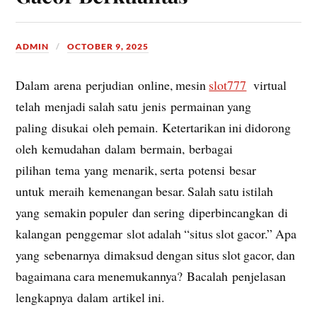
ADMIN
OCTOBER 9, 2025
Dalam arena perjudian online, mesin
slot777
virtual
telah menjadi salah satu jenis permainan yang
paling disukai oleh pemain. Ketertarikan ini didorong
oleh kemudahan dalam bermain, berbagai
pilihan tema yang menarik, serta potensi besar
untuk meraih kemenangan besar. Salah satu istilah
yang semakin populer dan sering diperbincangkan di
kalangan penggemar slot adalah “situs slot gacor.” Apa
yang sebenarnya dimaksud dengan situs slot gacor, dan
bagaimana cara menemukannya? Bacalah penjelasan
lengkapnya dalam artikel ini.