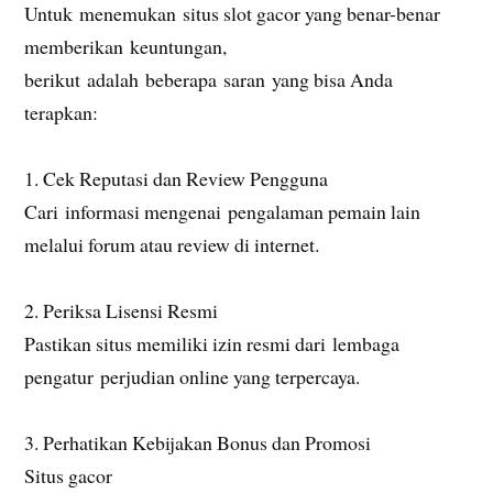
Untuk menemukan situs slot gacor yang benar-benar
memberikan keuntungan,
berikut adalah beberapa saran yang bisa Anda
terapkan:
1. Cek Reputasi dan Review Pengguna
Cari informasi mengenai pengalaman pemain lain
melalui forum atau review di internet.
2. Periksa Lisensi Resmi
Pastikan situs memiliki izin resmi dari lembaga
pengatur perjudian online yang terpercaya.
3. Perhatikan Kebijakan Bonus dan Promosi
Situs gacor