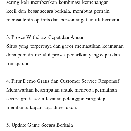
sering kali memberikan kombinasi kemenangan
kecil dan besar secara berkala, membuat pemain
merasa lebih optimis dan bersemangat untuk bermain.
3. Proses Withdraw Cepat dan Aman
Situs yang terpercaya dan gacor memastikan keamanan
dana pemain melalui proses penarikan yang cepat dan
transparan.
4. Fitur Demo Gratis dan Customer Service Responsif
Menawarkan kesempatan untuk mencoba permainan
secara gratis serta layanan pelanggan yang siap
membantu kapan saja diperlukan.
5. Update Game Secara Berkala