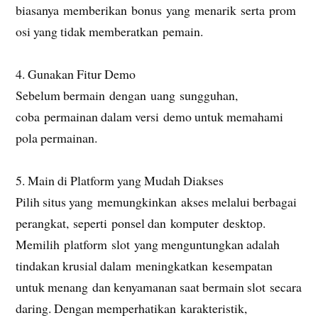
biasanya memberikan bonus yang menarik serta prom
osi yang tidak memberatkan pemain.
4. Gunakan Fitur Demo
Sebelum bermain dengan uang sungguhan,
coba permainan dalam versi demo untuk memahami
pola permainan.
5. Main di Platform yang Mudah Diakses
Pilih situs yang memungkinkan akses melalui berbagai
perangkat, seperti ponsel dan komputer desktop.
Memilih platform slot yang menguntungkan adalah
tindakan krusial dalam meningkatkan kesempatan
untuk menang dan kenyamanan saat bermain slot secara
daring. Dengan memperhatikan karakteristik,