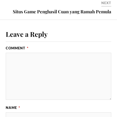
NEXT
Situs Game Penghasil Cuan yang Ramah Pemula
Leave a Reply
COMMENT
*
NAME
*