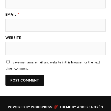
EMAIL
*
WEBSITE
Save my name, email, and website in this browser for the next
time I comment.
&
POWERED BY
WORDPRESS
THEME BY
ANDERS NORÉN