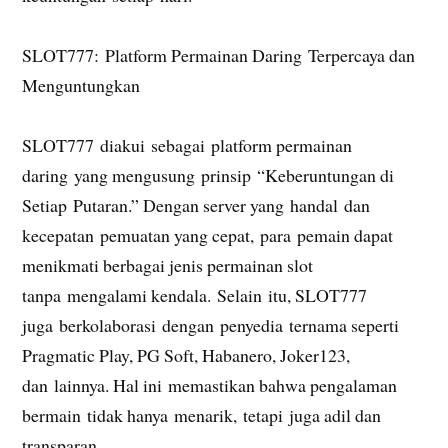
SLOT777: Platform Permainan Daring Terpercaya dan
Menguntungkan
SLOT777 diakui sebagai platform permainan
daring yang mengusung prinsip “Keberuntungan di
Setiap Putaran.” Dengan server yang handal dan
kecepatan pemuatan yang cepat, para pemain dapat
menikmati berbagai jenis permainan slot
tanpa mengalami kendala. Selain itu, SLOT777
juga berkolaborasi dengan penyedia ternama seperti
Pragmatic Play, PG Soft, Habanero, Joker123,
dan lainnya. Hal ini memastikan bahwa pengalaman
bermain tidak hanya menarik, tetapi juga adil dan
transparan.