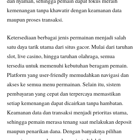
dan nyaman, sehingga pemain dapat fokus meraih
kemenangan tanpa khawatir dengan keamanan data
maupun proses transaksi.
Ketersediaan berbagai jenis permainan menjadi salah
satu daya tarik utama dari situs gacor. Mulai dari taruhan
slot, live casino, hingga taruhan olahraga, semua
tersedia untuk memenuhi kebutuhan beragam pemain.
Platform yang user-friendly memudahkan navigasi dan
akses ke semua menu permainan. Selain itu, sistem
pembayaran yang cepat dan terpercaya memastikan
setiap kemenangan dapat dicairkan tanpa hambatan.
Keamanan data dan transaksi menjadi prioritas utama,
sehingga pemain merasa tenang saat melakukan deposit
maupun penarikan dana. Dengan banyaknya pilihan