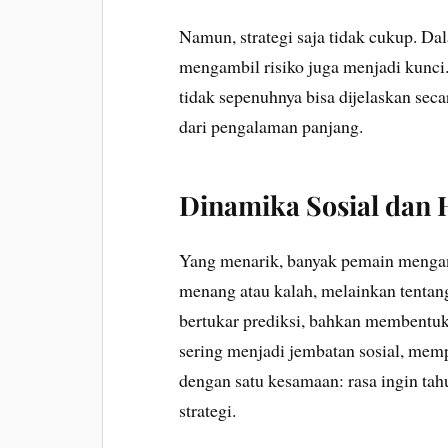
Namun, strategi saja tidak cukup. Dal
mengambil risiko juga menjadi kunci.
tidak sepenuhnya bisa dijelaskan seca
dari pengalaman panjang.
Dinamika Sosial dan 
Yang menarik, banyak pemain mengang
menang atau kalah, melainkan tentan
bertukar prediksi, bahkan membentuk
sering menjadi jembatan sosial, mem
dengan satu kesamaan: rasa ingin tah
strategi.