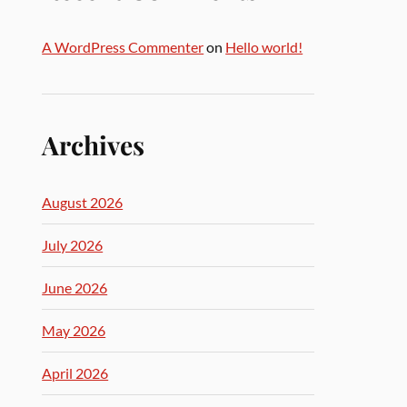
A WordPress Commenter
on
Hello world!
Archives
August 2026
July 2026
June 2026
May 2026
April 2026