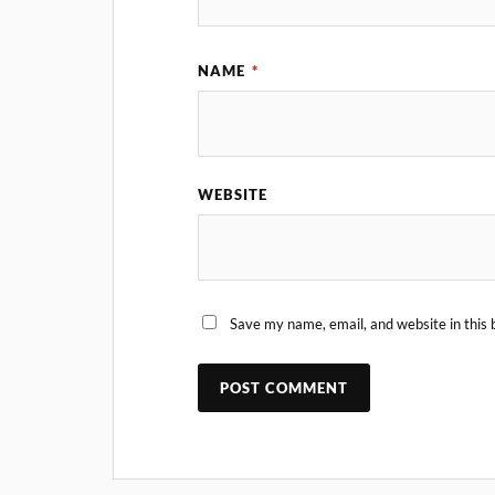
NAME
*
WEBSITE
Save my name, email, and website in this 