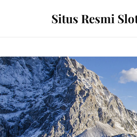
Situs Resmi Sl