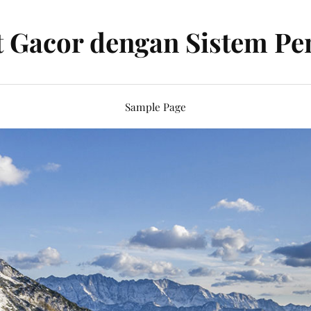
ot Gacor dengan Sistem 
Sample Page