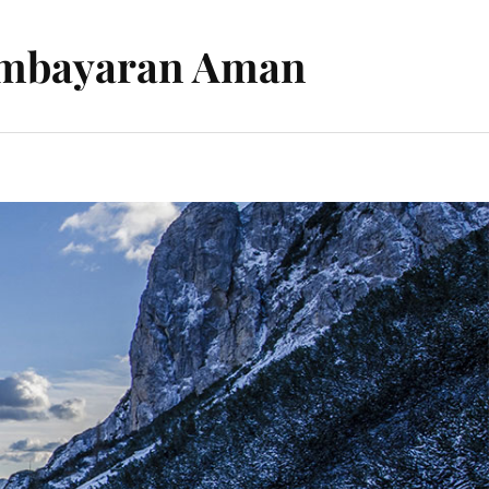
Pembayaran Aman