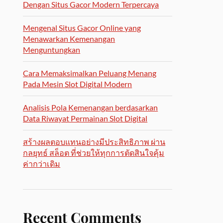
Dengan Situs Gacor Modern Terpercaya
Mengenal Situs Gacor Online yang
Menawarkan Kemenangan
Menguntungkan
Cara Memaksimalkan Peluang Menang
Pada Mesin Slot Digital Modern
Analisis Pola Kemenangan berdasarkan
Data Riwayat Permainan Slot Digital
สร้างผลตอบแทนอย่างมีประสิทธิภาพ ผ่าน
กลยุทธ์ สล็อต ที่ช่วยให้ทุกการตัดสินใจคุ้ม
ค่ากว่าเดิม
Recent Comments