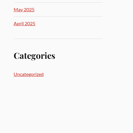
May 2025
April 2025
Categories
Uncategorized