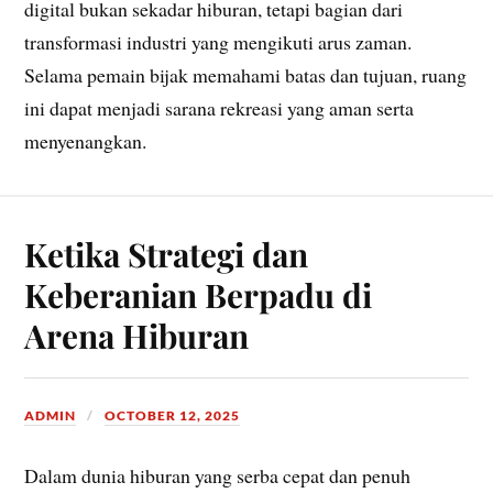
digital bukan sekadar hiburan, tetapi bagian dari
transformasi industri yang mengikuti arus zaman.
Selama pemain bijak memahami batas dan tujuan, ruang
ini dapat menjadi sarana rekreasi yang aman serta
menyenangkan.
Ketika Strategi dan
Keberanian Berpadu di
Arena Hiburan
ADMIN
OCTOBER 12, 2025
Dalam dunia hiburan yang serba cepat dan penuh