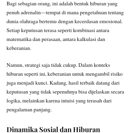
Bagi sebagian orang, ini adalah bentuk hiburan yang
penuh adrenalin—tempat di mana pengetahuan tentang
dunia olahraga bertemu dengan kecerdasan emosional.
Setiap keputusan terasa seperti kombinasi antara
matematika dan perasaan, antara kalkulasi dan
keberanian.
Namun, strategi saja tidak cukup. Dalam konteks
hiburan seperti ini, keberanian untuk mengambil risiko
juga menjadi kunci. Kadang, hasil terbaik datang dari
keputusan yang tidak sepenuhnya bisa dijelaskan secara
logika, melainkan karena intuisi yang terasah dari
pengalaman panjang.
Dinamika Sosial dan Hiburan