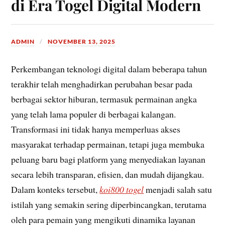
di Era Togel Digital Modern
ADMIN
NOVEMBER 13, 2025
Perkembangan teknologi digital dalam beberapa tahun
terakhir telah menghadirkan perubahan besar pada
berbagai sektor hiburan, termasuk permainan angka
yang telah lama populer di berbagai kalangan.
Transformasi ini tidak hanya memperluas akses
masyarakat terhadap permainan, tetapi juga membuka
peluang baru bagi platform yang menyediakan layanan
secara lebih transparan, efisien, dan mudah dijangkau.
Dalam konteks tersebut,
koi800 togel
menjadi salah satu
istilah yang semakin sering diperbincangkan, terutama
oleh para pemain yang mengikuti dinamika layanan