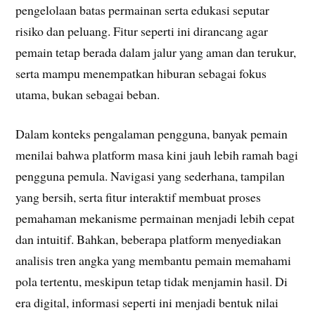
pengelolaan batas permainan serta edukasi seputar
risiko dan peluang. Fitur seperti ini dirancang agar
pemain tetap berada dalam jalur yang aman dan terukur,
serta mampu menempatkan hiburan sebagai fokus
utama, bukan sebagai beban.
Dalam konteks pengalaman pengguna, banyak pemain
menilai bahwa platform masa kini jauh lebih ramah bagi
pengguna pemula. Navigasi yang sederhana, tampilan
yang bersih, serta fitur interaktif membuat proses
pemahaman mekanisme permainan menjadi lebih cepat
dan intuitif. Bahkan, beberapa platform menyediakan
analisis tren angka yang membantu pemain memahami
pola tertentu, meskipun tetap tidak menjamin hasil. Di
era digital, informasi seperti ini menjadi bentuk nilai