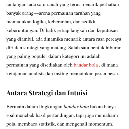
tantangan, ada satu ranah yang terus menarik perhatian
banyak orang—arena permainan taruhan yang
memadukan logika, keberanian, dan sedikit
keberuntungan. Di balik setiap langkah dan keputusan
yang diambil, ada dinamika menarik antara rasa percaya
diri dan strategi yang matang. Salah satu bentuk hiburan
yang paling populer dalam kategori ini adalah
permainan yang disediakan oleh
bandar bola
, di mana
ketajaman analisis dan insting memainkan peran besar.
Antara Strategi dan Intuisi
Bermain dalam lingkungan
bandar bola
bukan hanya
soal menebak hasil pertandingan, tapi juga memahami
pola, membaca statistik, dan mengenali momentum.