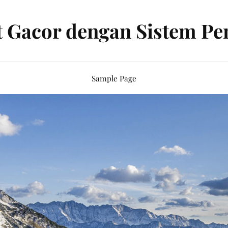
ot Gacor dengan Sistem 
Sample Page