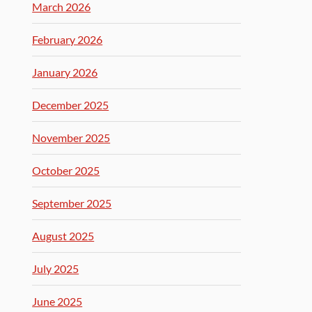
March 2026
February 2026
January 2026
December 2025
November 2025
October 2025
September 2025
August 2025
July 2025
June 2025