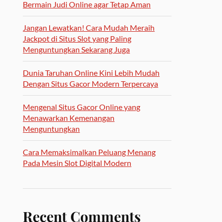
Bermain Judi Online agar Tetap Aman
Jangan Lewatkan! Cara Mudah Meraih
Jackpot di Situs Slot yang Paling
Menguntungkan Sekarang Juga
Dunia Taruhan Online Kini Lebih Mudah
Dengan Situs Gacor Modern Terpercaya
Mengenal Situs Gacor Online yang
Menawarkan Kemenangan
Menguntungkan
Cara Memaksimalkan Peluang Menang
Pada Mesin Slot Digital Modern
Recent Comments