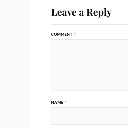
Leave a Reply
COMMENT
*
NAME
*