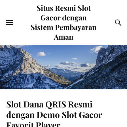
Situs Resmi Slot
Gacor dengan
Sistem Pembayaran
Aman
Slot Dana QRIS Resmi
dengan Demo Slot Gacor
Favorit Player