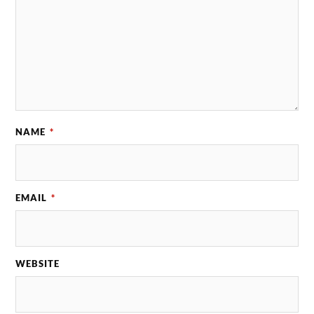
NAME
*
EMAIL
*
WEBSITE