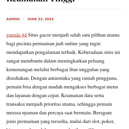
ADMIN
JUNE 22, 2026
garuda 4d
Situs gacor menjadi salah satu pilihan utama
bagi pecinta permainan judi online yang ingin
mendapatkan pengalaman terbaik. Keberadaan situs ini
sangat membantu dalam meningkatkan peluang
kemenangan melalui berbagai fitur unggulan yang
disediakan. Dengan antarmuka yang ramah pengguna,
pemain bisa dengan mudah mengakses berbagai menu
dan layanan dengan cepat. Keamanan data serta
transaksi menjadi prioritas utama, sehingga pemain
merasa nyaman dan percaya saat bermain. Beragam
jenis permainan yang tersedia, mulai dari slot, poker,