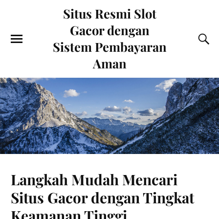
Situs Resmi Slot
Gacor dengan
Sistem Pembayaran
Aman
Langkah Mudah Mencari
Situs Gacor dengan Tingkat
Keamanan Tinggi