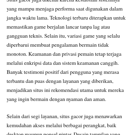
yang mampu menjaga performa saat digunakan dalam
jangka waktu lama. Teknologi terbaru diterapkan untuk
memastikan game berjalan lancar tanpa lag atau
gangguan teknis. Selain itu, variasi game yang selalu
diperbarui membuat pengalaman bermain tidak
monoton. Keamanan dan privasi pemain tetap terjaga
melalui enkripsi data dan sistem keamanan canggih.
Banyak testimoni positif dari pengguna yang merasa
terbantu dan puas dengan layanan yang diberikan,
menjadikan situs ini rekomendasi utama untuk mereka
yang ingin bermain dengan nyaman dan aman.
Selain dari segi layanan, situs gacor juga menawarkan
kemudahan akses melalui berbagai perangkat, baik
desktop maupun ponsel pintar. Desain tampilan yang