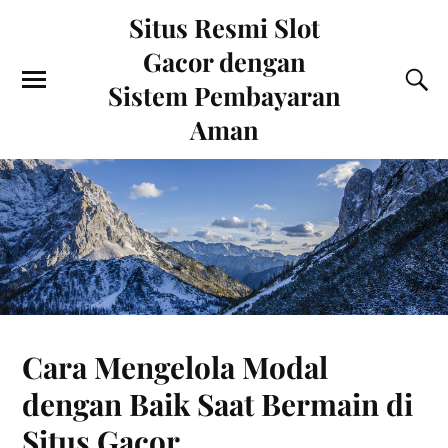
Situs Resmi Slot
Gacor dengan
Sistem Pembayaran
Aman
Cara Mengelola Modal
dengan Baik Saat Bermain di
Situs Gacor