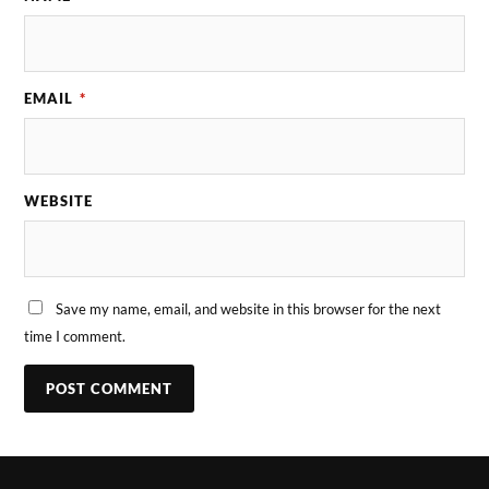
EMAIL
*
WEBSITE
Save my name, email, and website in this browser for the next
time I comment.