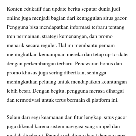
Konten edukatif dan update berita seputar dunia judi
online juga menjadi bagian dari keunggulan situs gacor.
Pengguna bisa mendapatkan informasi terbaru tentang
tren permainan, strategi kemenangan, dan promo
menarik secara reguler. Hal ini membantu pemain
meningkatkan kemampuan mereka dan tetap up-to-date
dengan perkembangan terbaru. Penawaran bonus dan
promo khusus juga sering diberikan, sehingga
meningkatkan peluang untuk mendapatkan keuntungan
lebih besar. Dengan begitu, pengguna merasa dihargai
dan termotivasi untuk terus bermain di platform ini.
Selain dari segi keamanan dan fitur lengkap, situs gacor
juga dikenal karena sistem navigasi yang simpel dan
mudah dipahami. Pemula sekalipun dapat dengan cepat