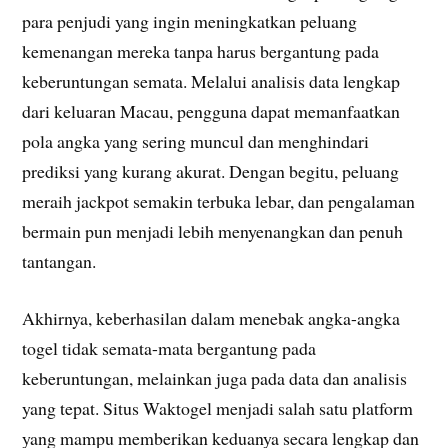
para penjudi yang ingin meningkatkan peluang
kemenangan mereka tanpa harus bergantung pada
keberuntungan semata. Melalui analisis data lengkap
dari keluaran Macau, pengguna dapat memanfaatkan
pola angka yang sering muncul dan menghindari
prediksi yang kurang akurat. Dengan begitu, peluang
meraih jackpot semakin terbuka lebar, dan pengalaman
bermain pun menjadi lebih menyenangkan dan penuh
tantangan.
Akhirnya, keberhasilan dalam menebak angka-angka
togel tidak semata-mata bergantung pada
keberuntungan, melainkan juga pada data dan analisis
yang tepat. Situs Waktogel menjadi salah satu platform
yang mampu memberikan keduanya secara lengkap dan