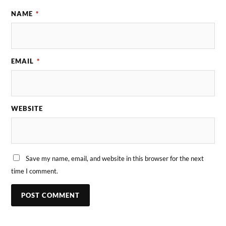
NAME
*
EMAIL
*
WEBSITE
Save my name, email, and website in this browser for the next
time I comment.