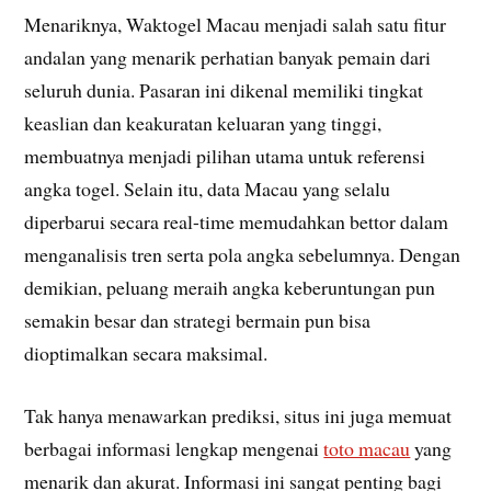
Menariknya, Waktogel Macau menjadi salah satu fitur
andalan yang menarik perhatian banyak pemain dari
seluruh dunia. Pasaran ini dikenal memiliki tingkat
keaslian dan keakuratan keluaran yang tinggi,
membuatnya menjadi pilihan utama untuk referensi
angka togel. Selain itu, data Macau yang selalu
diperbarui secara real-time memudahkan bettor dalam
menganalisis tren serta pola angka sebelumnya. Dengan
demikian, peluang meraih angka keberuntungan pun
semakin besar dan strategi bermain pun bisa
dioptimalkan secara maksimal.
Tak hanya menawarkan prediksi, situs ini juga memuat
berbagai informasi lengkap mengenai
toto macau
yang
menarik dan akurat. Informasi ini sangat penting bagi