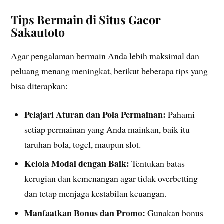
Tips Bermain di Situs Gacor
Sakautoto
Agar pengalaman bermain Anda lebih maksimal dan
peluang menang meningkat, berikut beberapa tips yang
bisa diterapkan:
Pelajari Aturan dan Pola Permainan:
Pahami
setiap permainan yang Anda mainkan, baik itu
taruhan bola, togel, maupun slot.
Kelola Modal dengan Baik:
Tentukan batas
kerugian dan kemenangan agar tidak overbetting
dan tetap menjaga kestabilan keuangan.
Manfaatkan Bonus dan Promo:
Gunakan bonus