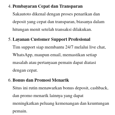
Pembayaran Cepat dan Transparan
Sakautoto dikenal dengan proses penarikan dan
deposit yang cepat dan transparan, biasanya dalam
hitungan menit setelah transaksi dilakukan.
Layanan Customer Support Profesional
Tim support siap membantu 24/7 melalui live chat,
WhatsApp, maupun email, memastikan setiap
masalah atau pertanyaan pemain dapat diatasi
dengan cepat.
Bonus dan Promosi Menarik
Situs ini rutin menawarkan bonus deposit, cashback,
dan promo menarik lainnya yang dapat
meningkatkan peluang kemenangan dan keuntungan
pemain.