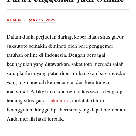
ADMIN
MAY 19, 2025
Dalam dunia perjudian daring, keberadaan situs gacor
sakautoto semakin diminati oleh para penggemar
taruhan online di Indonesia. Dengan berbagai
keunggulan yang ditawarkan, sakautoto menjadi salah
satu platform yang patut dipertimbangkan bagi mereka
yang ingin meraih kemenangan dan keuntungan
maksimal. Artikel ini akan membahas secara lengkap
tentang situs gacor
sakautoto
, mulai dari fitur,
keunggulan, hingga tips bermain yang dapat membantu
Anda meraih hasil terbaik.