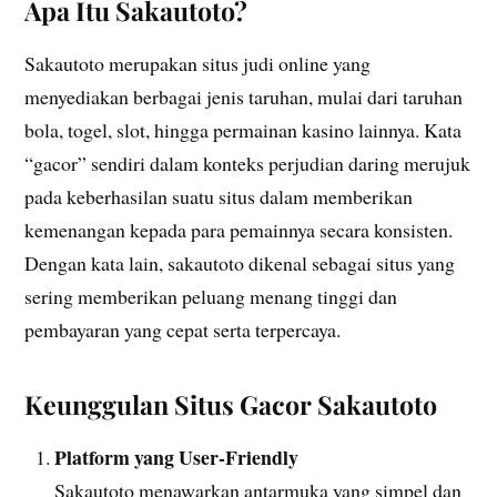
Apa Itu Sakautoto?
Sakautoto merupakan situs judi online yang
menyediakan berbagai jenis taruhan, mulai dari taruhan
bola, togel, slot, hingga permainan kasino lainnya. Kata
“gacor” sendiri dalam konteks perjudian daring merujuk
pada keberhasilan suatu situs dalam memberikan
kemenangan kepada para pemainnya secara konsisten.
Dengan kata lain, sakautoto dikenal sebagai situs yang
sering memberikan peluang menang tinggi dan
pembayaran yang cepat serta terpercaya.
Keunggulan Situs Gacor Sakautoto
Platform yang User-Friendly
Sakautoto menawarkan antarmuka yang simpel dan