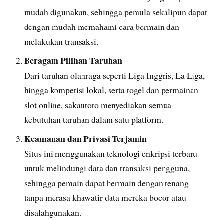
mudah digunakan, sehingga pemula sekalipun dapat
dengan mudah memahami cara bermain dan
melakukan transaksi.
Beragam Pilihan Taruhan
Dari taruhan olahraga seperti Liga Inggris, La Liga,
hingga kompetisi lokal, serta togel dan permainan
slot online, sakautoto menyediakan semua
kebutuhan taruhan dalam satu platform.
Keamanan dan Privasi Terjamin
Situs ini menggunakan teknologi enkripsi terbaru
untuk melindungi data dan transaksi pengguna,
sehingga pemain dapat bermain dengan tenang
tanpa merasa khawatir data mereka bocor atau
disalahgunakan.