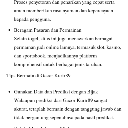
Proses penyetoran dan penarikan yang cepat serta
aman memberikan rasa nyaman dan kepercayaan
kepada pengguna.
Beragam Pasaran dan Permainan
Selain togel, situs ini juga menawarkan berbagai
permainan judi online lainnya, termasuk slot, kasino,
dan sportsbook, menjadikannya platform
komprehensif untuk berbagai jenis taruhan.
Tips Bermain di Gacor Kurir89
Gunakan Data dan Prediksi dengan Bijak
Walaupun prediksi dari Gacor Kurir89 sangat
akurat, tetaplah bermain dengan tanggung jawab dan
tidak bergantung sepenuhnya pada hasil prediksi.