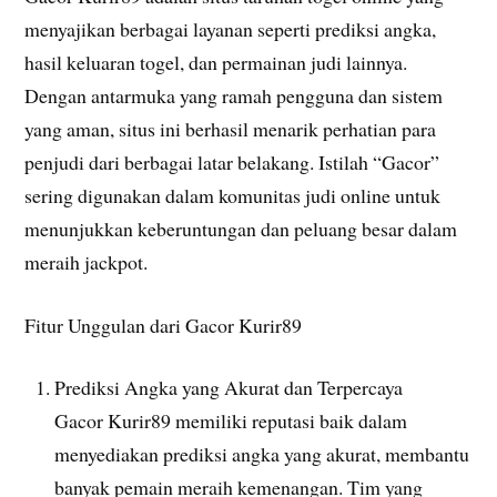
menyajikan berbagai layanan seperti prediksi angka,
hasil keluaran togel, dan permainan judi lainnya.
Dengan antarmuka yang ramah pengguna dan sistem
yang aman, situs ini berhasil menarik perhatian para
penjudi dari berbagai latar belakang. Istilah “Gacor”
sering digunakan dalam komunitas judi online untuk
menunjukkan keberuntungan dan peluang besar dalam
meraih jackpot.
Fitur Unggulan dari Gacor Kurir89
Prediksi Angka yang Akurat dan Terpercaya
Gacor Kurir89 memiliki reputasi baik dalam
menyediakan prediksi angka yang akurat, membantu
banyak pemain meraih kemenangan. Tim yang