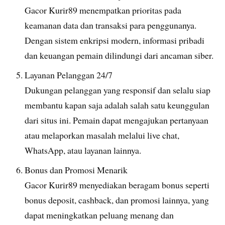
Gacor Kurir89 menempatkan prioritas pada
keamanan data dan transaksi para penggunanya.
Dengan sistem enkripsi modern, informasi pribadi
dan keuangan pemain dilindungi dari ancaman siber.
Layanan Pelanggan 24/7
Dukungan pelanggan yang responsif dan selalu siap
membantu kapan saja adalah salah satu keunggulan
dari situs ini. Pemain dapat mengajukan pertanyaan
atau melaporkan masalah melalui live chat,
WhatsApp, atau layanan lainnya.
Bonus dan Promosi Menarik
Gacor Kurir89 menyediakan beragam bonus seperti
bonus deposit, cashback, dan promosi lainnya, yang
dapat meningkatkan peluang menang dan