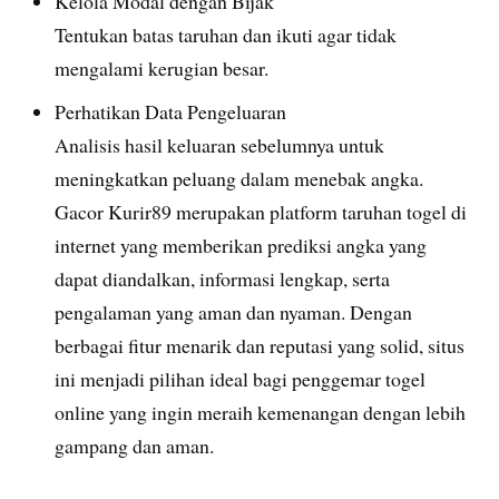
Kelola Modal dengan Bijak
Tentukan batas taruhan dan ikuti agar tidak
mengalami kerugian besar.
Perhatikan Data Pengeluaran
Analisis hasil keluaran sebelumnya untuk
meningkatkan peluang dalam menebak angka.
Gacor Kurir89 merupakan platform taruhan togel di
internet yang memberikan prediksi angka yang
dapat diandalkan, informasi lengkap, serta
pengalaman yang aman dan nyaman. Dengan
berbagai fitur menarik dan reputasi yang solid, situs
ini menjadi pilihan ideal bagi penggemar togel
online yang ingin meraih kemenangan dengan lebih
gampang dan aman.