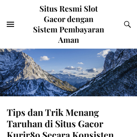
Situs Resmi Slot
Gacor dengan
Sistem Pembayaran
Aman
Tips dan Trik Menang
Taruhan di Situs Gacor
Kurir89 Secara Konsisten