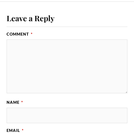
Leave a Reply
COMMENT
*
NAME
*
EMAIL
*