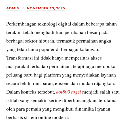
ADMIN
NOVEMBER 13, 2025
Perkembangan teknologi digital dalam beberapa tahun
terakhir telah menghadirkan perubahan besar pada
berbagai sektor hiburan, termasuk permainan angka
yang telah lama populer di berbagai kalangan.
Transformasi ini tidak hanya memperluas akses
masyarakat terhadap permainan, tetapi juga membuka
peluang baru bagi platform yang menyediakan layanan
secara lebih transparan, efisien, dan mudah dijangkau.
Dalam konteks tersebut,
koi800 togel
menjadi salah satu
istilah yang semakin sering diperbincangkan, terutama
oleh para pemain yang mengikuti dinamika layanan
berbasis sistem online modern.