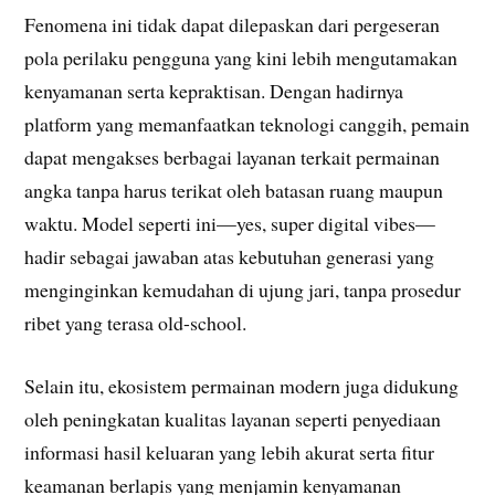
Fenomena ini tidak dapat dilepaskan dari pergeseran
pola perilaku pengguna yang kini lebih mengutamakan
kenyamanan serta kepraktisan. Dengan hadirnya
platform yang memanfaatkan teknologi canggih, pemain
dapat mengakses berbagai layanan terkait permainan
angka tanpa harus terikat oleh batasan ruang maupun
waktu. Model seperti ini—yes, super digital vibes—
hadir sebagai jawaban atas kebutuhan generasi yang
menginginkan kemudahan di ujung jari, tanpa prosedur
ribet yang terasa old-school.
Selain itu, ekosistem permainan modern juga didukung
oleh peningkatan kualitas layanan seperti penyediaan
informasi hasil keluaran yang lebih akurat serta fitur
keamanan berlapis yang menjamin kenyamanan