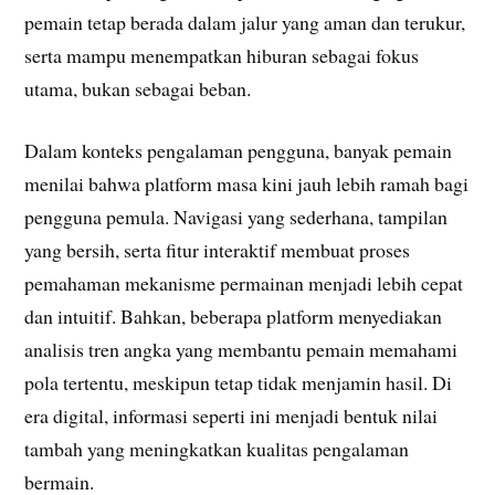
pemain tetap berada dalam jalur yang aman dan terukur,
serta mampu menempatkan hiburan sebagai fokus
utama, bukan sebagai beban.
Dalam konteks pengalaman pengguna, banyak pemain
menilai bahwa platform masa kini jauh lebih ramah bagi
pengguna pemula. Navigasi yang sederhana, tampilan
yang bersih, serta fitur interaktif membuat proses
pemahaman mekanisme permainan menjadi lebih cepat
dan intuitif. Bahkan, beberapa platform menyediakan
analisis tren angka yang membantu pemain memahami
pola tertentu, meskipun tetap tidak menjamin hasil. Di
era digital, informasi seperti ini menjadi bentuk nilai
tambah yang meningkatkan kualitas pengalaman
bermain.