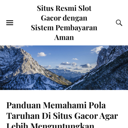
Situs Resmi Slot
Gacor dengan
Sistem Pembayaran
Aman
Panduan Memahami Pola
Taruhan Di Situs Gacor Agar
Lebih Menguntungkan