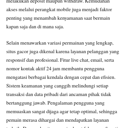
melakukan deposit maupun withdraw. Kemudahan
akses melalui perangkat mobile juga menjadi faktor
penting yang menambah kenyamanan saat bermain
kapan saja dan di mana saja.
Selain menawarkan variasi permainan yang lengkap,
situs gacor juga dikenal karena layanan pelanggan yang
responsif dan profesional. Fitur live chat, email, serta
nomor kontak aktif 24 jam membantu pengguna
mengatasi berbagai kendala dengan cepat dan efisien.
Sistem keamanan yang canggih melindungi setiap
transaksi dan data pribadi dari ancaman pihak tidak
bertanggung jawab. Pengalaman pengguna yang
memuaskan sangat dijaga agar tetap optimal, sehingga
pemain merasa dihargai dan mendapatkan layanan