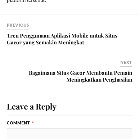
PREVIOUS
Tren Penggunaan Aplikasi Mobile untuk Situs
Gacor yang Semakin Meningkat
NEXT
Bagaimana Situs Gacor Membantu Pemain
Meningkatkan Penghasilan
Leave a Reply
COMMENT
*