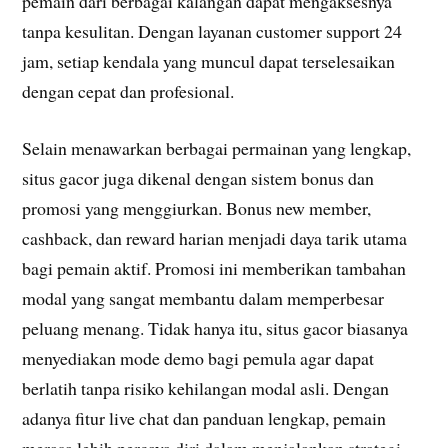
pemain dari berbagai kalangan dapat mengaksesnya
tanpa kesulitan. Dengan layanan customer support 24
jam, setiap kendala yang muncul dapat terselesaikan
dengan cepat dan profesional.
Selain menawarkan berbagai permainan yang lengkap,
situs gacor juga dikenal dengan sistem bonus dan
promosi yang menggiurkan. Bonus new member,
cashback, dan reward harian menjadi daya tarik utama
bagi pemain aktif. Promosi ini memberikan tambahan
modal yang sangat membantu dalam memperbesar
peluang menang. Tidak hanya itu, situs gacor biasanya
menyediakan mode demo bagi pemula agar dapat
berlatih tanpa risiko kehilangan modal asli. Dengan
adanya fitur live chat dan panduan lengkap, pemain
merasa lebih percaya diri dalam menjalankan strategi