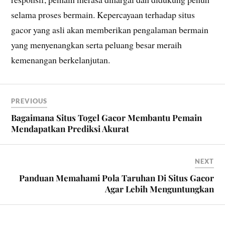
selama proses bermain. Kepercayaan terhadap situs
gacor yang asli akan memberikan pengalaman bermain
yang menyenangkan serta peluang besar meraih
kemenangan berkelanjutan.
PREVIOUS
Bagaimana Situs Togel Gacor Membantu Pemain
Mendapatkan Prediksi Akurat
NEXT
Panduan Memahami Pola Taruhan Di Situs Gacor
Agar Lebih Menguntungkan