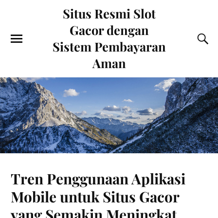
Situs Resmi Slot
Gacor dengan
Sistem Pembayaran
Aman
Tren Penggunaan Aplikasi
Mobile untuk Situs Gacor
yang Semakin Meningkat