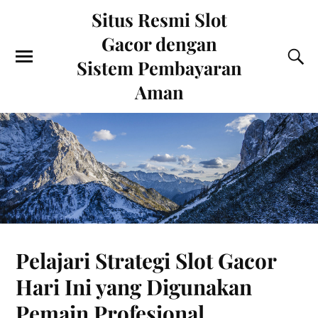
Situs Resmi Slot
Gacor dengan
Sistem Pembayaran
Aman
Pelajari Strategi Slot Gacor
Hari Ini yang Digunakan
Pemain Profesional