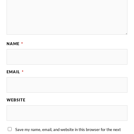
NAME
*
EMAIL
*
WEBSITE
Save my name, email, and website in this browser for the next