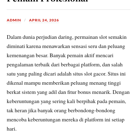
ADMIN
APRIL 24, 2026
Dalam dunia perjudian daring, permainan slot semakin
diminati karena menawarkan sensasi seru dan peluang
kemenangan besar. Banyak pemain aktif mencari
pengalaman terbaik dari berbagai platform, dan salah
satu yang paling dicari adalah situs slot gacor. Situs ini
dikenal mampu memberikan peluang menang tinggi
berkat sistem yang adil dan fitur bonus menarik. Dengan
keberuntungan yang sering kali berpihak pada pemain,
tak heran jika banyak orang berbondong-bondong
mencoba keberuntungan mereka di platform ini setiap
hari.