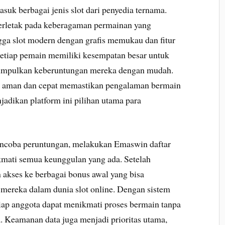
asuk berbagai jenis slot dari penyedia ternama.
terletak pada keberagaman permainan yang
ingga slot modern dengan grafis memukau dan fitur
tiap pemain memiliki kesempatan besar untuk
umpulkan keberuntungan mereka dengan mudah.
 aman dan cepat memastikan pengalaman bermain
njadikan platform ini pilihan utama para
mencoba peruntungan, melakukan Emaswin daftar
kmati semua keunggulan yang ada. Setelah
akses ke berbagai bonus awal yang bisa
mereka dalam dunia slot online. Dengan sistem
etiap anggota dapat menikmati proses bermain tanpa
a. Keamanan data juga menjadi prioritas utama,