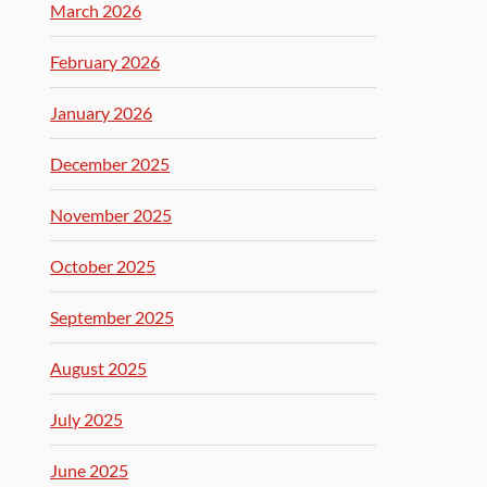
March 2026
February 2026
January 2026
December 2025
November 2025
October 2025
September 2025
August 2025
July 2025
June 2025