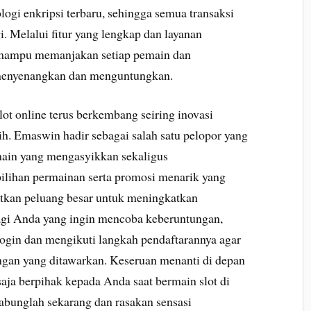
logi enkripsi terbaru, sehingga semua transaksi
gi. Melalui fitur yang lengkap dan layanan
 mampu memanjakan setiap pemain dan
menyenangkan dan menguntungkan.
lot online terus berkembang seiring inovasi
ih. Emaswin hadir sebagai salah satu pelopor yang
in yang mengasyikkan sekaligus
lihan permainan serta promosi menarik yang
atkan peluang besar untuk meningkatkan
gi Anda yang ingin mencoba keberuntungan,
ogin dan mengikuti langkah pendaftarannya agar
gan yang ditawarkan. Keseruan menanti di depan
aja berpihak kepada Anda saat bermain slot di
gabunglah sekarang dan rasakan sensasi