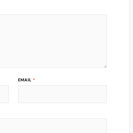
EMAIL
*