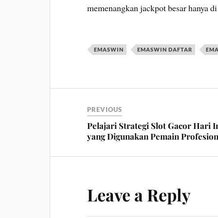
memenangkan jackpot besar hanya d
EMASWIN
EMASWIN DAFTAR
EMA
PREVIOUS
Pelajari Strategi Slot Gacor Hari I
yang Digunakan Pemain Profesion
Leave a Reply