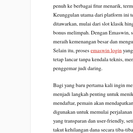
penuh ke berbagai fitur menarik, term
Keunggulan utama dari platform ini 
ditawarkan, mulai dari slot klasik h
bonus melimpah. Dengan Emaswin, se
meraih kemenangan besar dan meng
Selain itu, proses
emaswin login
yang
tetap lancar tanpa kendala teknis, me
penggemar judi daring.
Bagi yang baru pertama kali ingin 
menjadi langkah penting untuk meni
mendaftar, pemain akan mendapatkan 
digunakan untuk memulai perjalanan 
yang transparan dan user-friendly, s
takut kehilangan dana secara tiba-tib