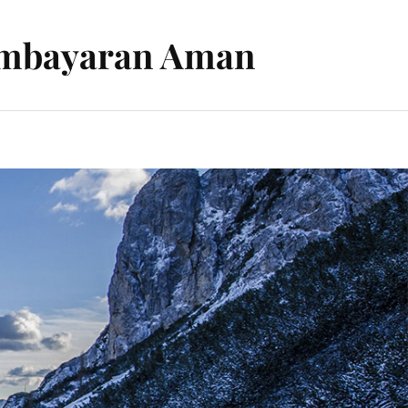
Pembayaran Aman