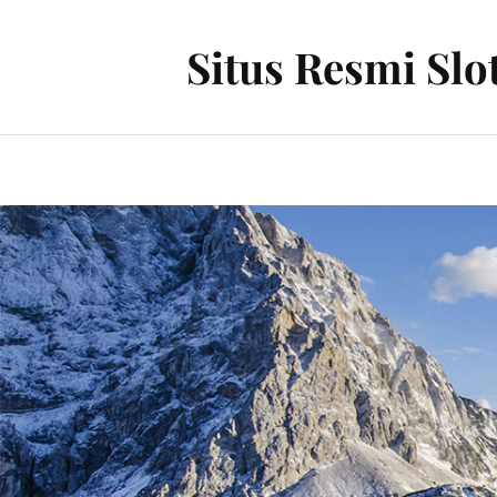
Situs Resmi Sl