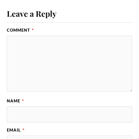
Leave a Reply
COMMENT
*
NAME
*
EMAIL
*