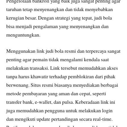
Pengelolaan bankroll yang baik juga sangat penting agar
taruhan tetap menyenangkan dan tidak menyebabkan
kerugian besar. Dengan strategi yang tepat, judi bola
bisa menjadi pengalaman yang menyenangkan dan
menguntungkan.
Menggunakan link judi bola resmi dan terpercaya sangat
penting agar pemain tidak mengalami kendala saat
melakukan transaksi. Link tersebut memudahkan akses
tanpa harus khawatir terhadap pemblokiran dari pihak
berwenang. Situs resmi biasanya menyediakan berbagai
metode pembayaran yang aman dan cepat, seperti
transfer bank, e-wallet, dan pulsa. Keberadaan link ini
juga memudahkan pengguna untuk melakukan login
dan mengikuti update pertandingan secara real-time.