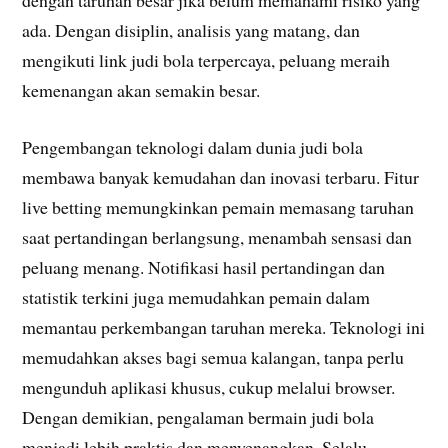
ada. Dengan disiplin, analisis yang matang, dan
mengikuti link judi bola terpercaya, peluang meraih
kemenangan akan semakin besar.
Pengembangan teknologi dalam dunia judi bola
membawa banyak kemudahan dan inovasi terbaru. Fitur
live betting memungkinkan pemain memasang taruhan
saat pertandingan berlangsung, menambah sensasi dan
peluang menang. Notifikasi hasil pertandingan dan
statistik terkini juga memudahkan pemain dalam
memantau perkembangan taruhan mereka. Teknologi ini
memudahkan akses bagi semua kalangan, tanpa perlu
mengunduh aplikasi khusus, cukup melalui browser.
Dengan demikian, pengalaman bermain judi bola
menjadi lebih praktis dan menyenangkan. Selalu