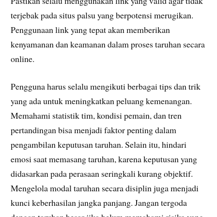
Pastikan selalu menggunakan link yang valid agar tidak
terjebak pada situs palsu yang berpotensi merugikan.
Penggunaan link yang tepat akan memberikan
kenyamanan dan keamanan dalam proses taruhan secara
online.
Pengguna harus selalu mengikuti berbagai tips dan trik
yang ada untuk meningkatkan peluang kemenangan.
Memahami statistik tim, kondisi pemain, dan tren
pertandingan bisa menjadi faktor penting dalam
pengambilan keputusan taruhan. Selain itu, hindari
emosi saat memasang taruhan, karena keputusan yang
didasarkan pada perasaan seringkali kurang objektif.
Mengelola modal taruhan secara disiplin juga menjadi
kunci keberhasilan jangka panjang. Jangan tergoda
dengan taruhan besar jika belum memahami risiko yang