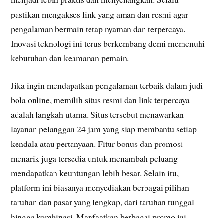
pastikan mengakses link yang aman dan resmi agar
pengalaman bermain tetap nyaman dan terpercaya.
Inovasi teknologi ini terus berkembang demi memenuhi
kebutuhan dan keamanan pemain.
Jika ingin mendapatkan pengalaman terbaik dalam judi
bola online, memilih situs resmi dan link terpercaya
adalah langkah utama. Situs tersebut menawarkan
layanan pelanggan 24 jam yang siap membantu setiap
kendala atau pertanyaan. Fitur bonus dan promosi
menarik juga tersedia untuk menambah peluang
mendapatkan keuntungan lebih besar. Selain itu,
platform ini biasanya menyediakan berbagai pilihan
taruhan dan pasar yang lengkap, dari taruhan tunggal
hingga kombinasi. Manfaatkan berbagai promo ini