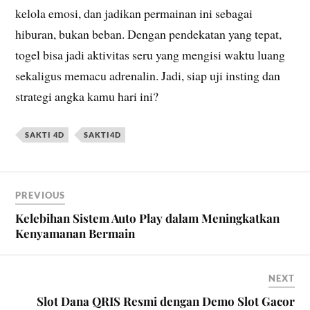
kelola emosi, dan jadikan permainan ini sebagai
hiburan, bukan beban. Dengan pendekatan yang tepat,
togel bisa jadi aktivitas seru yang mengisi waktu luang
sekaligus memacu adrenalin. Jadi, siap uji insting dan
strategi angka kamu hari ini?
SAKTI 4D
SAKTI4D
PREVIOUS
Kelebihan Sistem Auto Play dalam Meningkatkan
Kenyamanan Bermain
NEXT
Slot Dana QRIS Resmi dengan Demo Slot Gacor