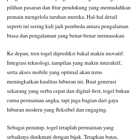
pilihan pasaran dan fitur pendukung yang memudahkan
pemain mengelola taruhan mereka. Hal-hal detail
seperti ini sering kali jadi pembeda antara pengalaman
biasa dan pengalaman yang benar-benar memuaskan.
Ke depan, tren togel diprediksi bakal makin inovatif.
Integrasi teknologi, tampilan yang makin interaktif,
serta akses mobile yang optimal akan terus
meningkatkan kualitas hiburan ini. Buat generasi
sekarang yang serba cepat dan digital-first, togel bukan
cuma permainan angka, tapi juga bagian dari gaya
hiburan modern yang fleksibel dan engaging.
Sebagai penutup, togel tetaplah permainan yang
sebaiknya dinikmati dengan bijak. Tetapkan batas,