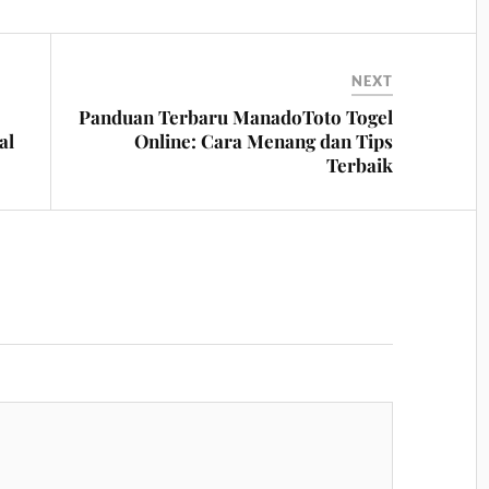
NEXT
Panduan Terbaru ManadoToto Togel
al
Online: Cara Menang dan Tips
Terbaik