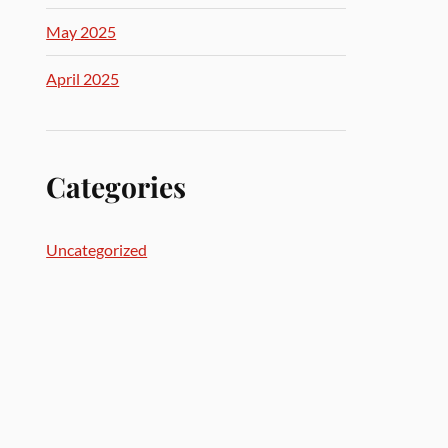
May 2025
April 2025
Categories
Uncategorized