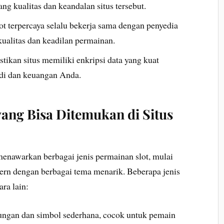
g kualitas dan keandalan situs tersebut.
ot terpercaya selalu bekerja sama dengan penyedia
alitas dan keadilan permainan.
tikan situs memiliki enkripsi data yang kuat
adi dan keuangan Anda.
yang Bisa Ditemukan di Situs
 menawarkan berbagai jenis permainan slot, mulai
odern dengan berbagai tema menarik. Beberapa jenis
ra lain:
lungan dan simbol sederhana, cocok untuk pemain