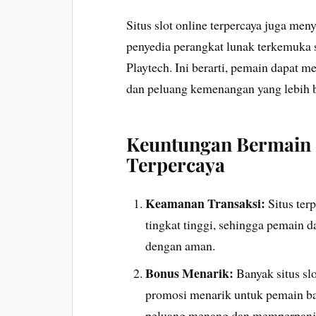
Situs slot online terpercaya juga men
penyedia perangkat lunak terkemuka 
Playtech. Ini berarti, pemain dapat m
dan peluang kemenangan yang lebih b
Keuntungan Bermain d
Terpercaya
Keamanan Transaksi:
Situs ter
tingkat tinggi, sehingga pemain 
dengan aman.
Bonus Menarik:
Banyak situs sl
promosi menarik untuk pemain ba
peluang menang dan memperpanj