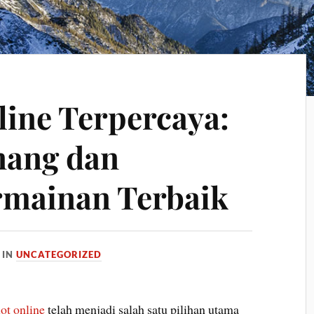
line Terpercaya:
ang dan
mainan Terbaik
IN
UNCATEGORIZED
lot online
telah menjadi salah satu pilihan utama