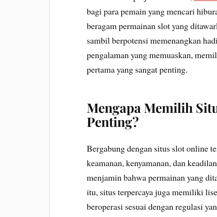
bagi para pemain yang mencari hibu
beragam permainan slot yang ditawa
sambil berpotensi memenangkan hadi
pengalaman yang memuaskan, memilih 
pertama yang sangat penting.
Mengapa Memilih Situs
Penting?
Bergabung dengan situs slot online t
keamanan, kenyamanan, dan keadilan 
menjamin bahwa permainan yang ditaw
itu, situs terpercaya juga memiliki 
beroperasi sesuai dengan regulasi ya