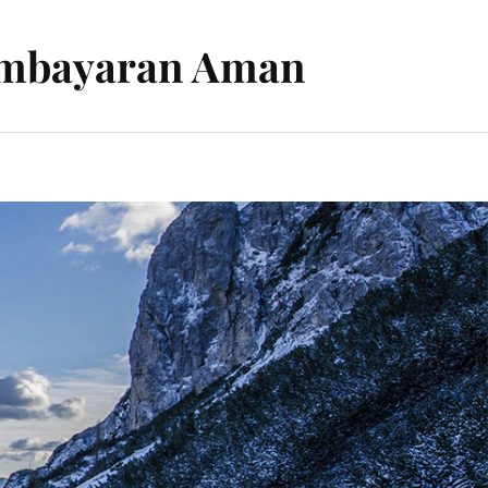
Pembayaran Aman