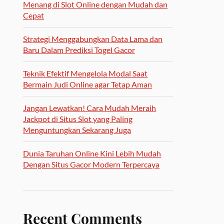
Menang di Slot Online dengan Mudah dan
Cepat
Strategi Menggabungkan Data Lama dan
Baru Dalam Prediksi Togel Gacor
Teknik Efektif Mengelola Modal Saat
Bermain Judi Online agar Tetap Aman
Jangan Lewatkan! Cara Mudah Meraih
Jackpot di Situs Slot yang Paling
Menguntungkan Sekarang Juga
Dunia Taruhan Online Kini Lebih Mudah
Dengan Situs Gacor Modern Terpercaya
Recent Comments