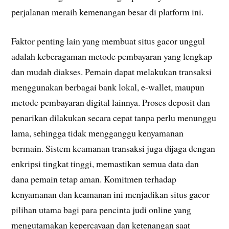
perjalanan meraih kemenangan besar di platform ini.
Faktor penting lain yang membuat situs gacor unggul
adalah keberagaman metode pembayaran yang lengkap
dan mudah diakses. Pemain dapat melakukan transaksi
menggunakan berbagai bank lokal, e-wallet, maupun
metode pembayaran digital lainnya. Proses deposit dan
penarikan dilakukan secara cepat tanpa perlu menunggu
lama, sehingga tidak mengganggu kenyamanan
bermain. Sistem keamanan transaksi juga dijaga dengan
enkripsi tingkat tinggi, memastikan semua data dan
dana pemain tetap aman. Komitmen terhadap
kenyamanan dan keamanan ini menjadikan situs gacor
pilihan utama bagi para pencinta judi online yang
mengutamakan kepercayaan dan ketenangan saat